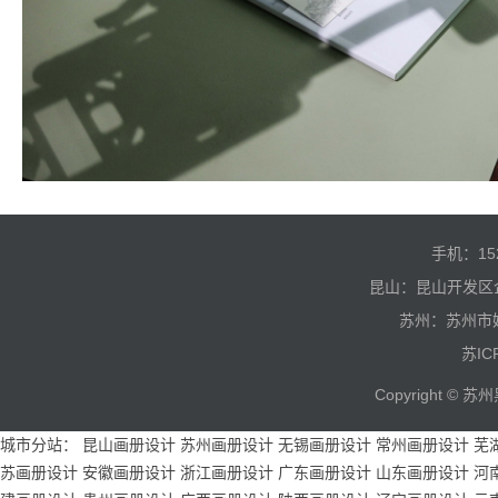
手机：15
昆山：昆山开发区
苏州：苏州市
苏IC
Copyright 
城市分站：
昆山画册设计
苏州画册设计
无锡画册设计
常州画册设计
芜
苏画册设计
安徽画册设计
浙江画册设计
广东画册设计
山东画册设计
河