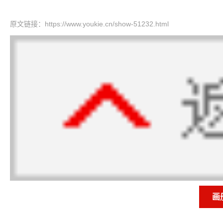
原文链接：
https://www.youkie.cn/show-51232.html
画