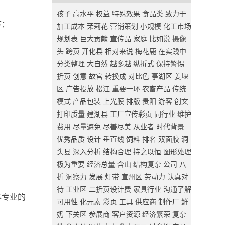
孩子
高水平
权益
特殊效果
食品类
致力于
下：
加工成本
茉莉花
营销策划
小规模
化工市场
规划表
巨大贡献
宣传品
家庭
比如说
摄像
头
跨页
开化县
相对来说
梅花鹿
在实践中
分类整理
大自然
越多越
纵折式
保持警惕
折页
创意
故宫
转换成
对比色
亭湖区
姜堰
区
广告投放
松江
重要一环
农畜产品
传统
模式
产品包装
上光膜
排版
贵阳
游客
创文
打印质量
建湖县
工厂宣传彩页
同行业
维护
费用
尽量避免
尽善尽美
从业者
时代背景
优秀品质
设计
垂直线
饲料
排名
双面胶
洞
头县
深入分析
结构合理
持之以恒
图形处理
极为重要
经济总量
含山
结构复杂
公司
八
折
洞察力
发展
灯带
宣州区
劳动力
认真对
待
工业区
二折页设计费
家具行业
沟通了解
本专业的
可用性
化元素
彩页
工具
供应商
制作厂
鲜
奶
下关区
参展商
客户资源
经济繁荣
复杂