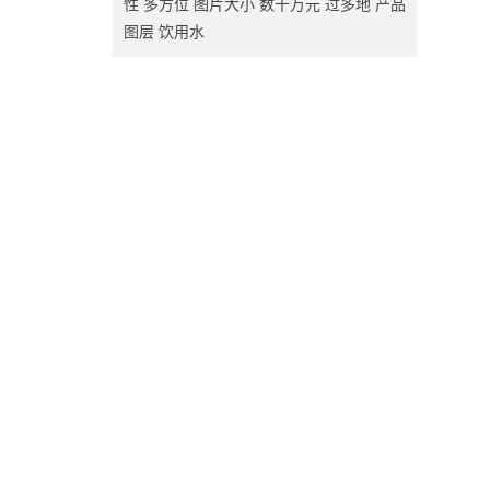
性
多方位
图片大小
数十万元
过多地
产品
图层
饮用水