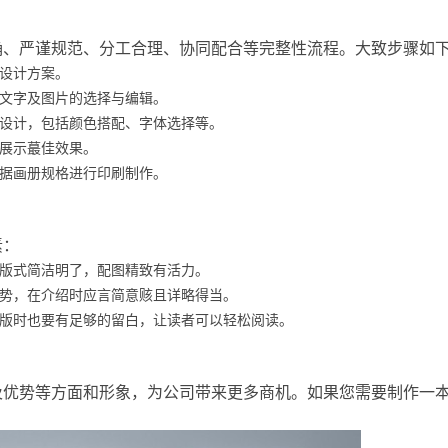
确、严谨规范、分工合理、协同配合等完整性流程。大致步骤如
设计方案。
文字及图片的选择与编辑。
设计，包括颜色搭配、字体选择等。
展示蕞佳效果。
据画册规格进行印刷制作。
素：
版式简洁明了，配图精致有活力。
势，在介绍时应言简意赅且详略得当。
版时也要有足够的留白，让读者可以轻松阅读。
及优势等方面和形象，为公司带来更多商机。如果您需要制作一