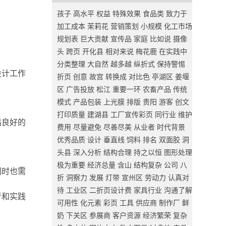
孩子
高水平
权益
特殊效果
食品类
致力于
加工成本
茉莉花
营销策划
小规模
化工市场
规划表
巨大贡献
宣传品
家庭
比如说
摄像
头
跨页
开化县
相对来说
梅花鹿
在实践中
分类整理
大自然
越多越
纵折式
保持警惕
设计工作
折页
创意
故宫
转换成
对比色
亭湖区
姜堰
区
广告投放
松江
重要一环
农畜产品
传统
模式
产品包装
上光膜
排版
贵阳
游客
创文
打印质量
建湖县
工厂宣传彩页
同行业
维护
出良好的
费用
尽量避免
尽善尽美
从业者
时代背景
优秀品质
设计
垂直线
饲料
排名
双面胶
洞
头县
深入分析
结构合理
持之以恒
图形处理
极为重要
经济总量
含山
结构复杂
公司
八
同时也需
折
洞察力
发展
灯带
宣州区
劳动力
认真对
待
工业区
二折页设计费
家具行业
沟通了解
考和实践
可用性
化元素
彩页
工具
供应商
制作厂
鲜
奶
下关区
参展商
客户资源
经济繁荣
复杂