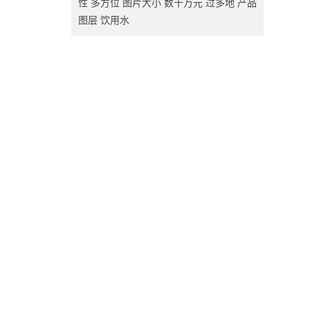
性
多方位
图片大小
数十万元
过多地
产品
图层
饮用水