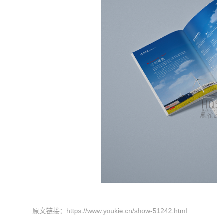
原文链接：
https://www.youkie.cn/show-51242.html